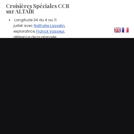
Croisières Spéciales CCR
sur ALTAÏR
Longitude 34 du 4 au 11
juillet avec
Nathalie Lasselin
,
exploratrice,
Franck Vasseur
,
référence de la plongée
souterraine,
Laurent
Boulmier
, représentant IQSub
et
Julien
Kenee
d’Hydrosphère
Plongée
Latitude 27 du 17 au 24
octobre avec Aldo Ferrucci
Latitude 27 du 24 au 31
octobre avec Michael
(SHARK Rebreathers)
Merveilles du Nord du 28
novembre au 8 décembre
avec Alain Lormeaux
Latitude 27 du 5 au 12
décembre avec Nicolas
Seksik de
Plongée Tek
Marseille