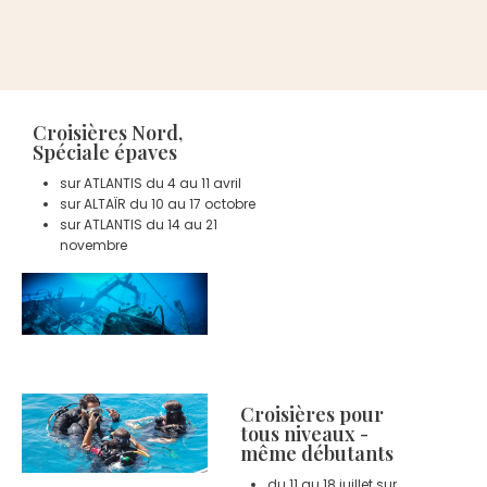
Lorem ipsum dolor sit amet, consectetur adipiscing elit.
Ut elit tellus,
luctus nec ullamcorper mattis, pulvinar dapibus leo.
Croisières Nord,
Spéciale épaves
sur ATLANTIS du 4 au 11 avril
sur ALTAÏR du 10 au 17 octobre
sur ATLANTIS du 14 au 21
novembre
Croisières pour
tous niveaux -
même débutants
du 11 au 18 juillet sur