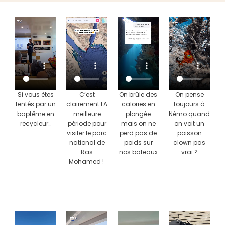
Si vous êtes
C’est
On brûle des
On pense
tentés par un
clairement LA
calories en
toujours à
baptême en
meilleure
plongée
Némo quand
recycleur…
période pour
mais on ne
on voit un
visiter le parc
perd pas de
poisson
national de
poids sur
clown pas
Ras
nos bateaux
vrai ?
Mohamed !