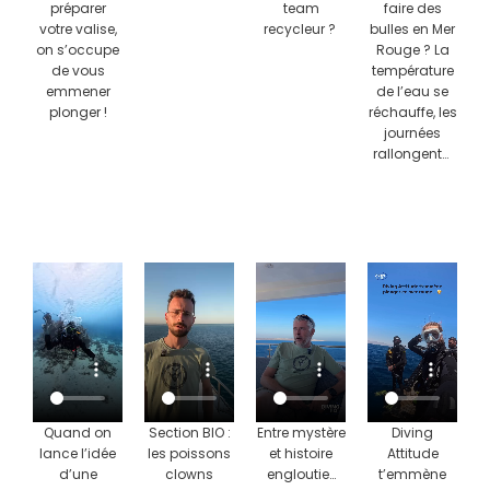
préparer
team
faire des
votre valise,
recycleur ?
bulles en Mer
on s’occupe
Rouge ? La
de vous
température
emmener
de l’eau se
plonger !
réchauffe, les
journées
rallongent…
Quand on
Section BIO :
Entre mystère
Diving
lance l’idée
les poissons
et histoire
Attitude
d’une
clowns
engloutie…
t’emmène