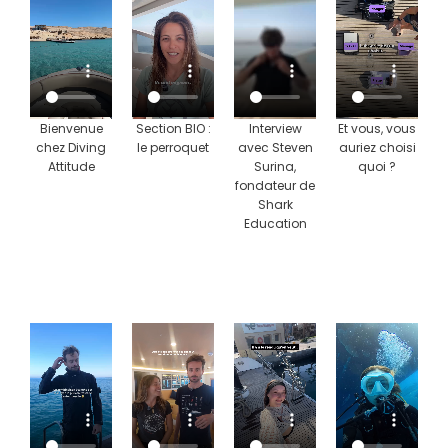
Bienvenue
Section BIO :
Interview
Et vous, vous
chez Diving
le perroquet
avec Steven
auriez choisi
Attitude
Surina,
quoi ?
fondateur de
Shark
Education