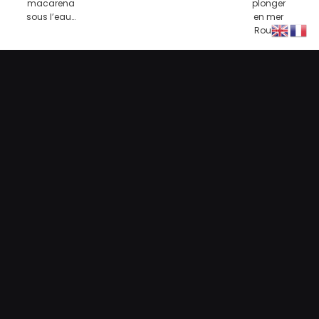
macarena
plonger
sous l’eau…
en mer
Rouge
Comment
En cuisine…
Quel
Section BIO :
avez-vous
plongeur
la murène
connu
êtes-vous ?
Diving
Attitude ?