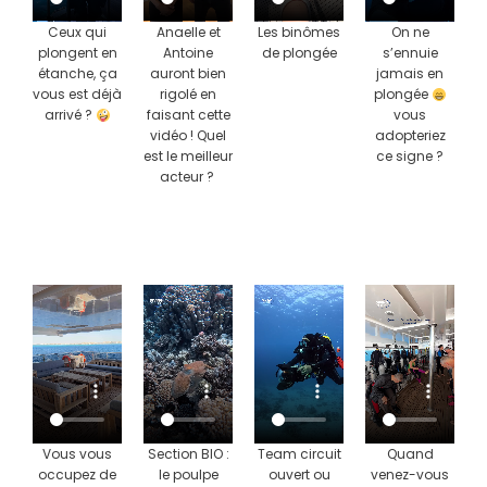
Ceux qui
Anaelle et
Les binômes
On ne
plongent en
Antoine
de plongée
s’ennuie
étanche, ça
auront bien
jamais en
vous est déjà
rigolé en
plongée
arrivé ?
faisant cette
vous
vidéo ! Quel
adopteriez
est le meilleur
ce signe ?
acteur ?
Vous vous
Section BIO :
Team circuit
Quand
occupez de
le poulpe
ouvert ou
venez-vous