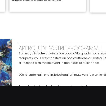
APERÇU DE VOTRE PROGRAMME
Samedi, dès votre arrivée à l’aéroport d’Hurghada notre repr
récupérés, vous êtes transféré au port d’attache du bateau. V
d’un repos bien mérité avant le début des réjouissances.
Dès le lendemain matin, le bateau fait route vers le premier
Exemples de sites de plongée possible pendant la semaine (
Au nord d’Hurghada : Umm Gamar, Shaab el Erg, Abu Nuhas
Autour de Sharm El Sheikh :
Thistlegorm
, Ras Mohammed 