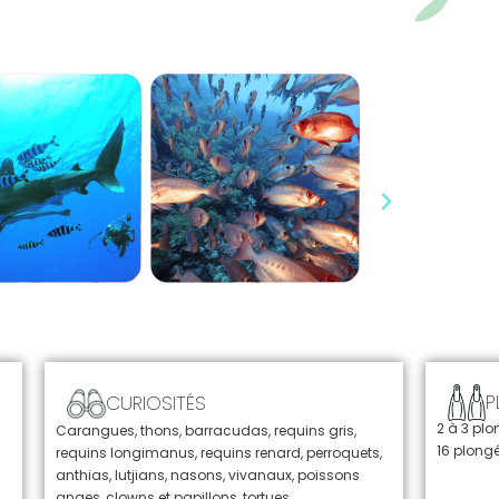
P
CURIOSITÉS
2 à 3 plo
Carangues, thons, barracudas, requins gris,
16 plongé
requins longimanus, requins renard, perroquets,
anthias, lutjians, nasons, vivanaux, poissons
anges, clowns et papillons, tortues