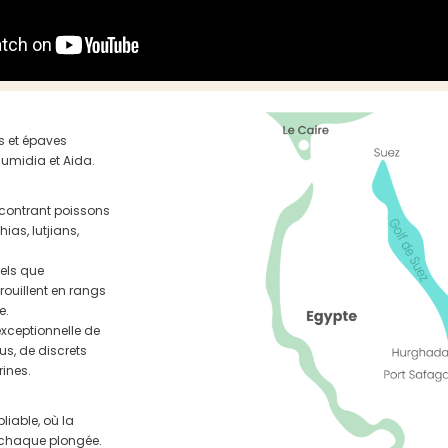
s et épaves
Numidia et Aida.
ncontrant poissons
ias, lutjians,
tels que
rouillent en rangs
e.
exceptionnelle de
us, de discrets
rines.
iable, où la
à chaque plongée.