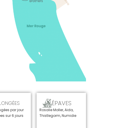
ÉPAVES
LONGÉES
ngées par jour
Rosalie Moller,
Aida,
es sur 6 jours
Thistlegorm, Numidie