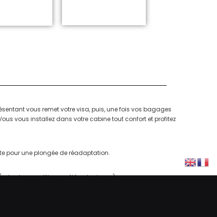
ésentant vous remet votre visa, puis, une fois vos bagages
ous vous installez dans votre cabine tout confort et profitez
 site pour une plongée de réadaptation.
selon les conditions météorologiques) :
 (Giannis D.), Gubal (Rosalie Moller)
(Shark&Yolanda)…