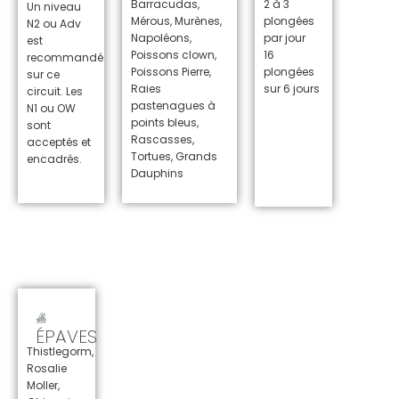
Barracudas,
2 à 3
Un niveau
Mérous, Murènes,
plongées
N2 ou Adv
Napoléons,
par jour
est
Poissons clown,
16
recommandé
Poissons Pierre,
plongées
sur ce
Raies
sur 6 jours
circuit.
Les
pastenagues à
N1 ou OW
points bleus,
sont
Rascasses,
acceptés et
Tortues, Grands
encadrés.
Dauphins
ÉPAVES
Thistlegorm,
Rosalie
Moller,