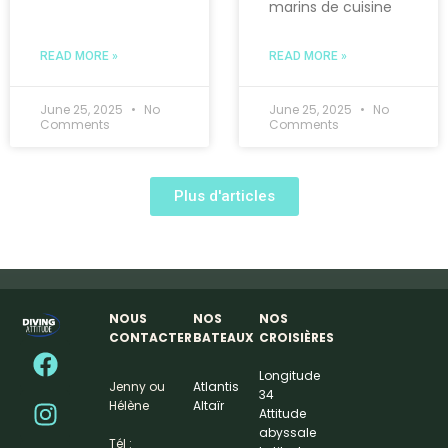
marins de cuisine
READ MORE »
READ MORE »
June 25, 2025
No
June 25, 2025
No
Comments
Comments
Plus d'articles
NOUS
NOS
NOS
CONTACTER
BATEAUX
CROISIÈRES
Longitude
Jenny ou
Atlantis
34
Hélène
Altaïr
Attitude
abyssale
Tél :