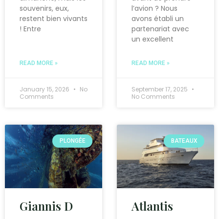
souvenirs, eux,
l’avion ? Nous
restent bien vivants
avons établi un
! Entre
partenariat avec
un excellent
READ MORE »
READ MORE »
January 15, 2026
No
September 17, 2025
Comments
No Comments
PLONGÉE
BATEAUX
Giannis D
Atlantis