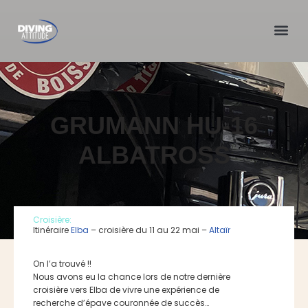
Skip
to
content
GRUMANN HU-16
ALBATROSS
Croisière:
Itinéraire
Elba
– croisière du 11 au 22 mai –
Altaïr
On l’a trouvé !!
Nous avons eu la chance lors de notre dernière
croisière vers Elba de vivre une expérience de
recherche d’épave couronnée de succès…