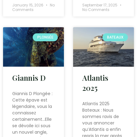
January 15, 2026
No
September 17, 2025
Comments
No Comments
PLONGÉE
BATEAUX
Giannis D
Atlantis
2025
Giannis D Plongée :
Cette épave est
Atlantis 2025
légendaire, vous la
Bateaux : Nous
connaissez
sommes ravis de
certainement…Elle
vous annoncer
se dévoile ici sous
qu’Atlantis a enfin
un nouvel angle,
repris la mer après