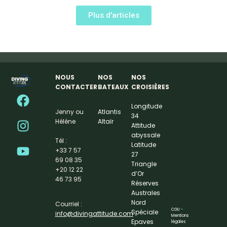
Plus d'articles
NOUS
NOS
NOS
CONTACTER
BATEAUX
CROISIÈRES
Longitude
Jenny ou
Atlantis
34
Hélène
Altaïr
Attitude
abyssale
Tél :
Latitude
+33 7 57
27
69 08 35
Triangle
+20 12 22
d’Or
46 73 95
Réserves
Australes
Nord
Courriel :
CGU
–
Spéciale
info@divingattitude.com
Mentions
Epaves
légales