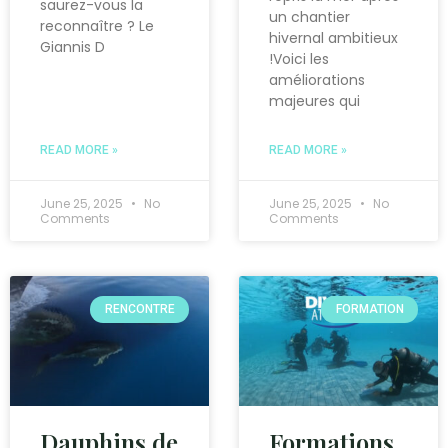
saurez-vous la
un chantier
reconnaître ? Le
hivernal ambitieux
Giannis D
!Voici les
améliorations
majeures qui
READ MORE »
READ MORE »
June 25, 2025
No
June 25, 2025
No
Comments
Comments
RENCONTRE
FORMATION
Dauphins de
Formations