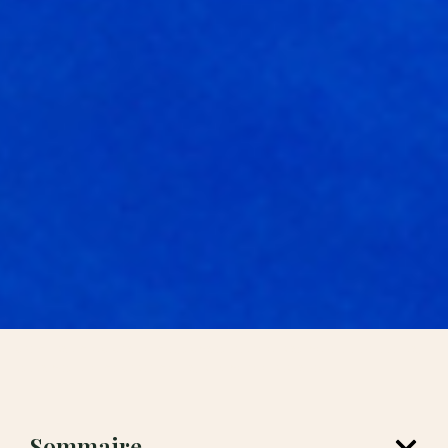
Lorem ipsum dolor sit amet, consectetur adipiscing elit.
Ut elit tellus,
luctus nec ullamcorper mattis, pulvinar dapibus leo.
Sommaire