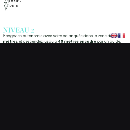
TARIF :
170 €
NIVEAU 2
Plongez en autonomie avec votre palanquée dans la zone des
20
mètres
, et descendez jusqu’à
40 mètres encadré
par un guide,
sous la responsabilité du directeur de plongée.
Pré-requis :
(certificat médical, décharge de responsabilité et d’acceptation des
risques, adhésion aux règles de sécurité obligatoires)
16 ans
Niveau 1
Licence valide
Équipements spécifiques nécessaire :
(location/achat possible à
bord)
Lampe