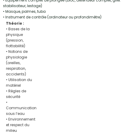
• Équipement complet de plongée (bloc, détendeur complet, gilet
stabilisateur, lestage)
• Masque, palmes, tuba
• Instrument de contrôle (ordinateur ou profondimètre)
Théorie :
• Bases de la
physique
(pression,
flottabilité)
• Notions de
physiologie
(oreilles,
respiration,
accidents)
• Utilisation du
matériel
• Règles de
sécurité
•
Communication
sous l’eau
• Environnement
et respect du
milieu