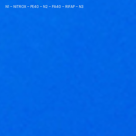
N1 – NITROX – PE40 – N2 – PA40 – RIFAP – N3