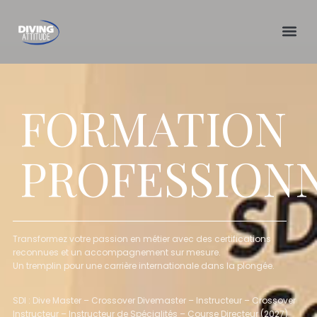
Skip
to
content
FORMATION
PROFESSION
Transformez votre passion en métier avec des certifications
reconnues et un accompagnement sur mesure.
Un tremplin pour une carrière internationale dans la plongée.
SDI : Dive Master – Crossover Divemaster – Instructeur – Crossover
Instructeur – Instructeur de Spécialités – Course Directeur (2027)