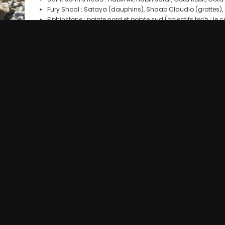
Fury Shoal : Sataya (dauphins), Shaab Claudio (grottes)
Elphinstone : pointe nord et pointe sud (objectifs tech : le 
Sur le bateau, votre quotidien s’organise autour des plongé
En fin de croisière, vous passerez une dernière nuit à bord 