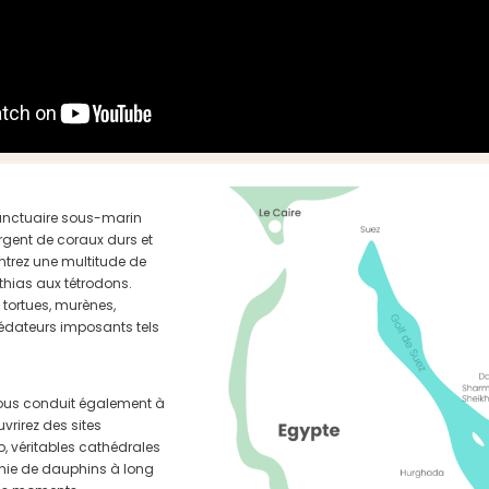
sanctuaire sous-marin
orgent de coraux durs et
ntrez une multitude de
hias aux tétrodons.
tortues, murènes,
édateurs imposants tels
l vous conduit également à
vrirez des sites
, véritables cathédrales
lonie de dauphins à long