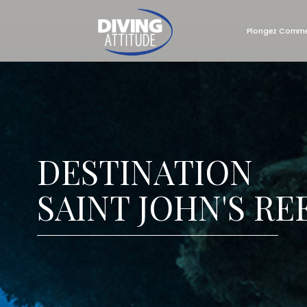
Plongez Comme
Skip
to
content
DESTINATION
SAINT JOHN'S RE