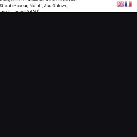
, Shaab Maxour, Malahi, Abu Galawa,…
crack et l’arche à 60M)
es, des repas et des longues plages de détente.
du bateau et débarquerez après le petit déjeuner du samedi.