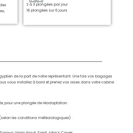
2 à 3 plongées par jour
 des
16 plongées sur 6 jours
es,
 égyptien de la part de notre représentant. Une fois vos bagages
Vous vous installez à bord et prenez vos aises dans votre cabine
site, pour une plongée de réadaptation.
selon les conditions météorologiques) :
Gota Soraya, Umm Arouk, Saint John’s Caves…