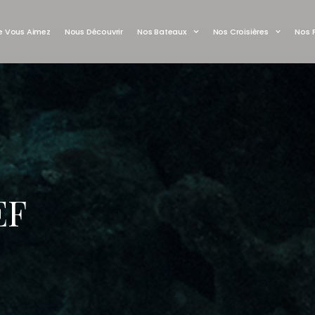
 Vous Aimez
Nous Découvrir
Nos Bateaux
Nos Croisières
Nos 
EF