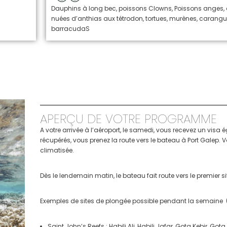
Dauphins à long bec, poissons Clowns, Poissons anges,
nuées d’anthias aux tétrodon, tortues, murènes, carangu
barracudaS
APERÇU DE VOTRE PROGRAMME
A votre arrivée à l’aéroport, le samedi, vous recevez un visa
récupérés, vous prenez la route vers le bateau à Port Galep. 
climatisée.
Dès le lendemain matin, le bateau fait route vers le premier 
Exemples de sites de plongée possible pendant la semaine (
Saint John’s Reefs : Habili Ali, Habili Jafar, Gota Kebir, 