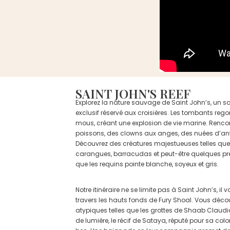
SAINT JOHN'S REEF
Explorez la nature sauvage de Saint John’s, un 
exclusif réservé aux croisières. Les tombants reg
mous, créant une explosion de vie marine. Renco
poissons, des clowns aux anges, des nuées d’ant
Découvrez des créatures majestueuses telles que 
carangues, barracudas et peut-être quelques pr
que les requins pointe blanche, soyeux et gris.
Notre itinéraire ne se limite pas à Saint John’s, i
travers les hauts fonds de Fury Shoal. Vous décou
atypiques telles que les grottes de Shaab Claudio
de lumière, le récif de Sataya, réputé pour sa co