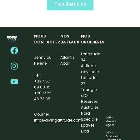
Plus d'articles
NOUS
NOS
NOS
CONTACTER
BATEAUX
CROISIÈRES
Longitude
Jenny ou
Atlantis
34
Hélène
Altaïr
Attitude
abyssale
Tél :
Latitude
+33 7 57
27
69 08 35
Triangle
+20 12 22
d’Or
46 73 95
Réserves
Australes
Nord
Courriel :
CGU
–
Spéciale
info@divingattitude.com
Mentions
Epaves
légales
Elba
CGV
–
Conditions