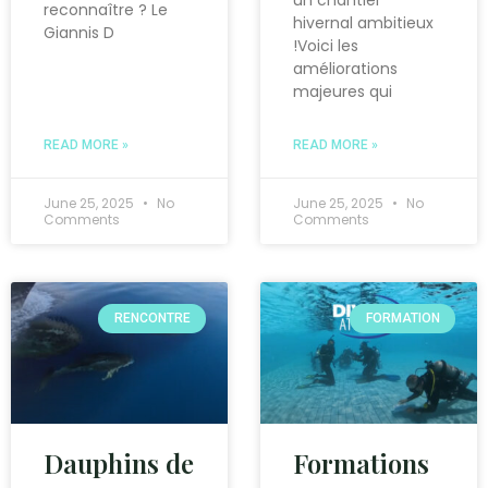
un chantier
reconnaître ? Le
hivernal ambitieux
Giannis D
!Voici les
améliorations
majeures qui
READ MORE »
READ MORE »
June 25, 2025
No
June 25, 2025
No
Comments
Comments
RENCONTRE
FORMATION
Dauphins de
Formations